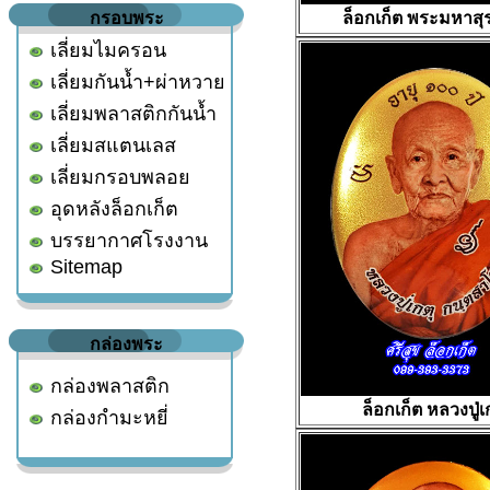
ล็อกเก็ต พระมหาสุรศ
กรอบพระ
เลี่ยมไมครอน
เลี่ยมกันน้ำ+ผ่าหวาย
เลี่ยมพลาสติกกันน้ำ
เลี่ยมสแตนเลส
เลี่ยมกรอบพลอย
อุดหลังล็อกเก็ต
บรรยากาศโรงงาน
Sitemap
กล่องพระ
กล่องพลาสติก
ล็อกเก็ต หลวงปู่เ
กล่องกำมะหยี่