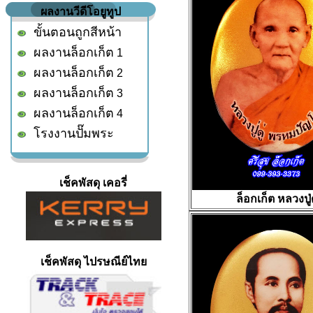
ผลงานวีดีโอยูทูป
ขั้นตอนถูกสีหน้า
ผลงานล็อกเก็ต
1
ผลงานล็อกเก็ต
2
ผลงานล็อกเก็ต
3
ผลงานล็อกเก็ต
4
โรงงานปั๊มพระ
เช็คพัสดุ เคอรี่
ล็อกเก็ต หลวงปู่ด
เช็คพัสดุ ไปรษณีย์ไทย