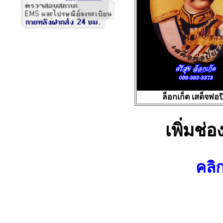
ล็อกเก็ต เสด็จพ่อป
เพิ่มช
คลิ